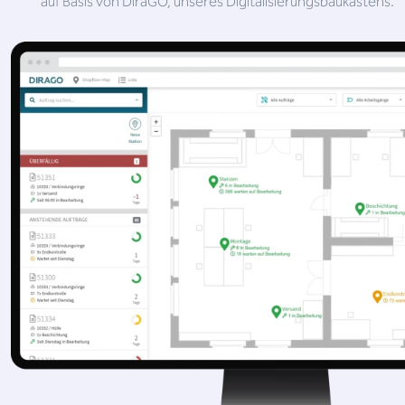
auf Basis von DiraGO, unseres Digitalisierungsbaukastens.