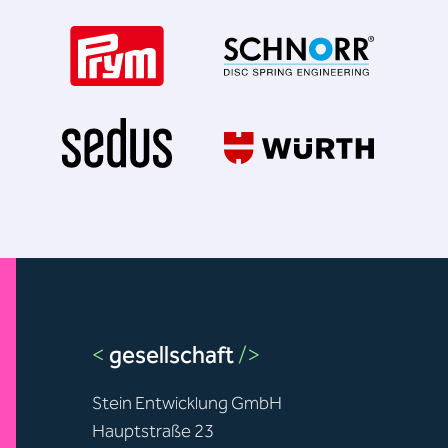
<
gesellschaft
/>
Stein Entwicklung GmbH
Hauptstraße 23