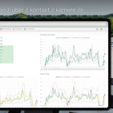
en
/
über
/
kontakt
/
karriere
/>