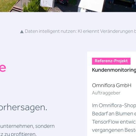
Daten intelligent nutzen: KI erkennt Veränderungen 
e
Referenz-Projekt
Kundenmonitoring
Omniflora GmbH
Auftraggeber
Vorhersagen.
Im Omniflora-Shop 
Bedarf an Blumen 
TensorFlow entwic
oßunternehmen, sondern
vergangenen Beste
 zu profitieren.