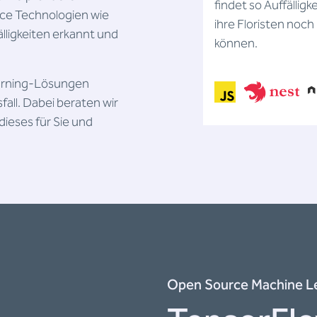
findet so Auffällig
rce Technologien wie
ihre Floristen no
lligkeiten erkannt und
können.
earning-Lösungen
ll. Dabei beraten wir
dieses für Sie und
Open Source Machine L