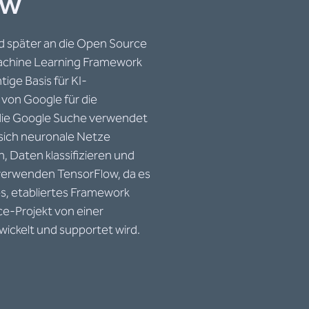
ow
nd später an die Open Source
chine Learning Framework
ige Basis für KI-
von Google für die
die Google Suche verwendet
 sich neuronale Netze
, Daten klassifizieren und
 verwenden TensorFlow, da es
es, etabliertes Framework
ce-Projekt von einer
ckelt und supportet wird.