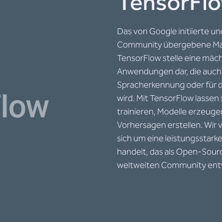
TensorFl
Das von Google initiierte u
Community übergebene Ma
TensorFlow stelle eine mächt
Anwendungen dar, die auch 
Spracherkennung oder für 
wird. Mit TensorFlow lassen
trainieren, Modelle erzeugen
Vorhersagen erstellen. Wir
sich um eine leistungsstark
handelt, das als Open-Sour
weltweiten Community entwi