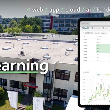
<
web
/
app
/
cloud
/
ai
/
kund
arning