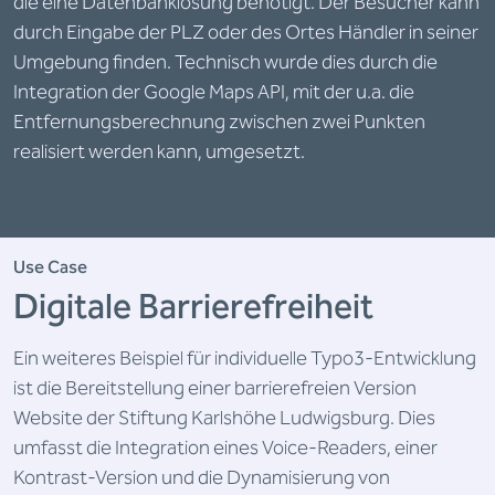
die eine Datenbanklösung benötigt. Der Besucher kann
durch Eingabe der PLZ oder des Ortes Händler in seiner
Umgebung finden. Technisch wurde dies durch die
Integration der Google Maps API, mit der u.a. die
Entfernungsberechnung zwischen zwei Punkten
realisiert werden kann, umgesetzt.
Use Case
Digitale Barrierefreiheit
Ein weiteres Beispiel für individuelle Typo3-Entwicklung
ist die Bereitstellung einer barrierefreien Version
Website der Stiftung Karlshöhe Ludwigsburg. Dies
umfasst die Integration eines Voice-Readers, einer
Kontrast-Version und die Dynamisierung von