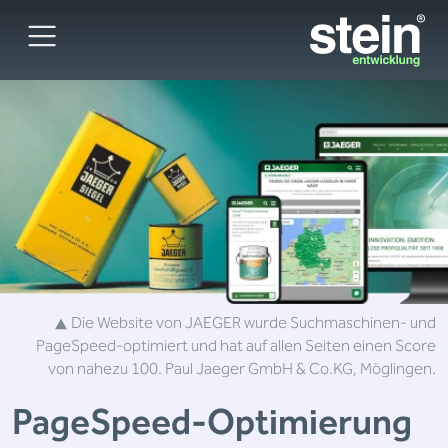
Die Website von JAEGER wurde Suchmaschinen- und
PageSpeed-optimiert und hat auf allen Seiten einen Score
von nahezu 100.
Paul Jaeger GmbH & Co.KG, Möglingen.
PageSpeed-
Optimierung