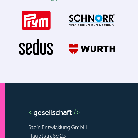
<
gesellschaft
/>
Stein Entwicklung GmbH
Hauptstraße 23