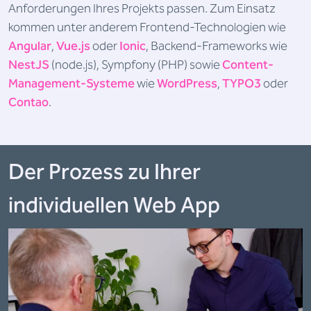
Anforderungen Ihres Projekts passen. Zum Einsatz
kommen unter anderem Frontend-Technologien wie
Angular
,
Vue.js
oder
Ionic
, Backend-Frameworks wie
NestJS
(node.js), Sympfony (PHP) sowie
Content-
Management-Systeme
wie
WordPress
,
TYPO3
oder
Contao
.
Der Prozess zu Ihrer
individuellen Web App